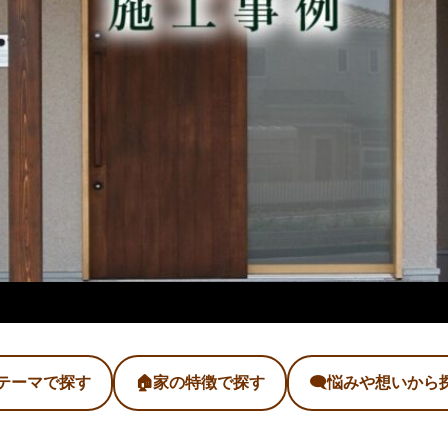
️テーマで探す
🏠家の特徴で探す
🗨️悩みや想いから