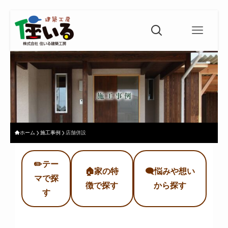
ホーム
施工事例
店舗併設
✏️テー
🏠家の特
🗨️悩みや想い
マで探
徴で探す
から探す
す